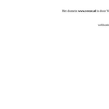
Het domein
www.veeze.nl
is door V
webhosti